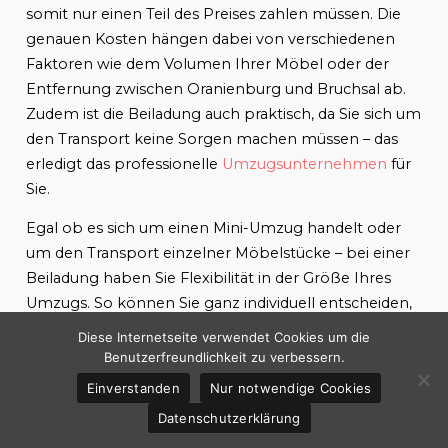
somit nur einen Teil des Preises zahlen müssen. Die
genauen Kosten hängen dabei von verschiedenen
Faktoren wie dem Volumen Ihrer Möbel oder der
Entfernung zwischen Oranienburg und Bruchsal ab.
Zudem ist die Beiladung auch praktisch, da Sie sich um
den Transport keine Sorgen machen müssen – das
erledigt das professionelle
Umzugsunternehmen
für
Sie.
Egal ob es sich um einen Mini-Umzug handelt oder
um den Transport einzelner Möbelstücke – bei einer
Beiladung haben Sie Flexibilität in der Größe Ihres
Umzugs. So können Sie ganz individuell entscheiden,
welche Gegenstände transportiert werden sollen.
Diese Internetseite verwendet Cookies um die
Dabei spielt es keine Rolle, ob es sich um eine
Benutzerfreundlichkeit zu verbessern.
komplette Wohnungseinrichtung oder nur um ein
Einverstanden
Nur notwendige Cookies
paar Kartons handelt.
Datenschutzerklärung
Wenn Ihnen also an einem stressfreien und